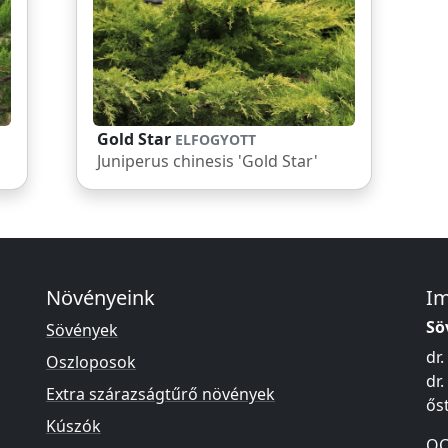
Gold Star
ELFOGYOTT
Juniperus chinesis 'Gold Star'
Növényeink
I
Sö
Sövények
dr.
Oszloposok
dr.
Extra szárazságtűrő növények
ős
Kúszók
OC