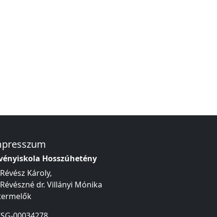
mpresszum
vényiskola Hosszúhetény
 Révész Károly,
 Révészné dr. Villányi Mónika
termelők
SG-00034278