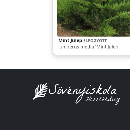
Mint Julep
ELFOGYOTT
Juniperus media 'Mint Julep'
© 2024