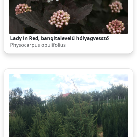
Lady in Red, bangitalevelű hólyagvessző
Physocarpus opulifolius