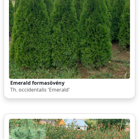
Emerald formasövény
Th. occidentalis 'Emerald'