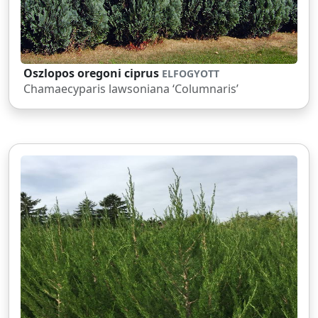
Oszlopos oregoni ciprus
ELFOGYOTT
Chamaecyparis lawsoniana ‘Columnaris’