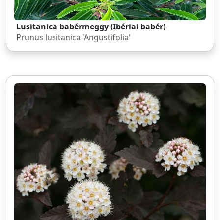
Lusitanica babérmeggy (Ibériai babér)
Prunus lusitanica 'Angustifolia'