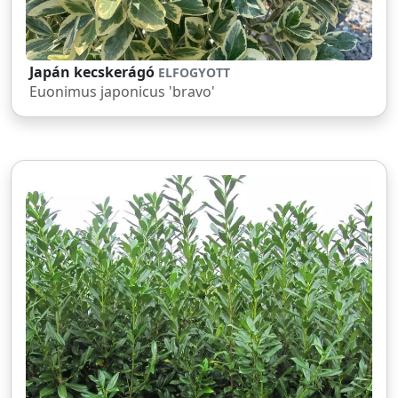
Japán kecskerágó
ELFOGYOTT
Euonimus japonicus 'bravo'