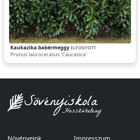
Kaukazika babérmeggy
ELFOGYOTT
Prunus laurocerasus 'Caucasica'
© 2024
Növényeink
Impresszum