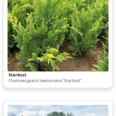
Stardust
Chamaecyparis lawsoniana ‘Stardust’