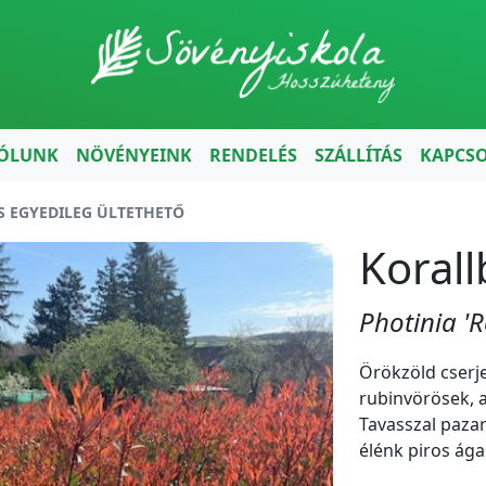
ÓLUNK
NÖVÉNYEINK
RENDELÉS
SZÁLLÍTÁS
KAPCS
S EGYEDILEG ÜLTETHETŐ
Koral
Photinia '
Örökzöld cserje,
rubinvörösek, a
Tavasszal pazar
élénk piros ág