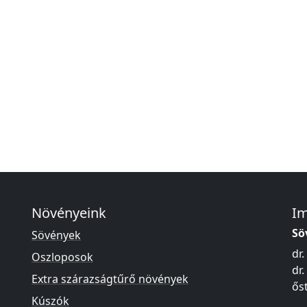
Növényeink
I
Sö
Sövények
dr.
Oszloposok
dr.
Extra szárazságtűrő növények
ős
Kúszók