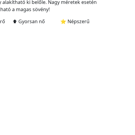
 alakítható ki belőle. Nagy méretek esetén
ítható a magas sövény!
űrő
⬆️ Gyorsan nő
⭐ Népszerű