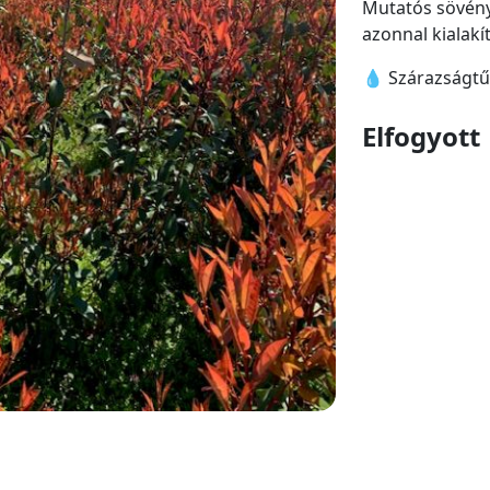
Mutatós sövény
azonnal kialak
💧 Szárazságt
Árlista
Elfogyott