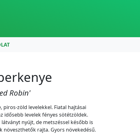
OLAT
lberkenye
Red Robin'
 piros-zöld levelekkel. Fiatal hajtásai
z idősebb levelek fényes sötétzöldek.
 látványt nyújt, de metszéssel később is
ak növeszthetők rajta. Gyors növekedésű.