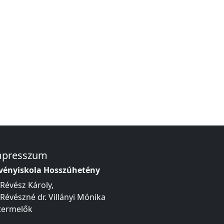
mpresszum
vényiskola Hosszúhetény
 Révész Károly,
 Révészné dr. Villányi Mónika
termelők