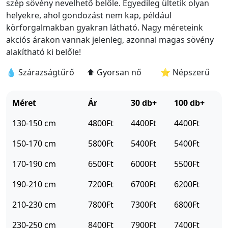
szép sövény nevelhető belőle. Egyedileg ültetik olyan
helyekre, ahol gondozást nem kap, például
körforgalmakban gyakran látható. Nagy méreteink
akciós árakon vannak jelenleg, azonnal magas sövény
alakítható ki belőle!
💧 Szárazságtűrő
⬆️ Gyorsan nő
⭐ Népszerű
Árlista
Méret
Ár
30 db+
100 db+
130-150 cm
4800Ft
4400Ft
4400Ft
150-170 cm
5800Ft
5400Ft
5400Ft
170-190 cm
6500Ft
6000Ft
5500Ft
190-210 cm
7200Ft
6700Ft
6200Ft
210-230 cm
7800Ft
7300Ft
6800Ft
230-250 cm
8400Ft
7900Ft
7400Ft