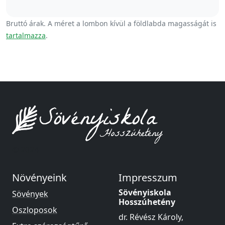
Bruttó árak. A méret a lombon kívül a földlabda magasságát is
tartalmazza
.
© 2024
Növényeink
Impresszum
Sövényiskola
Sövények
Hosszúhetény
Oszloposok
dr. Révész Károly,